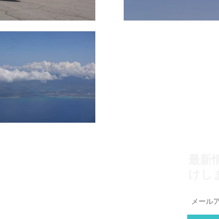
最新
けし