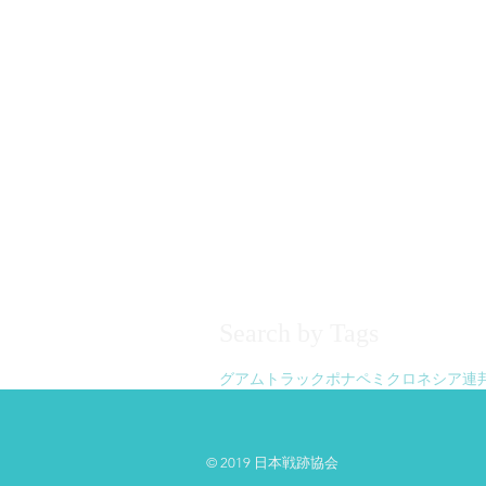
Search by Tags
グアム
トラック
ポナペ
ミクロネシア連
© 2019 日本戦跡協会