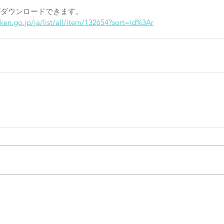
がダウンロードできます。
nken.go.jp/ja/list/all/item/132654?sort=id%3Ar