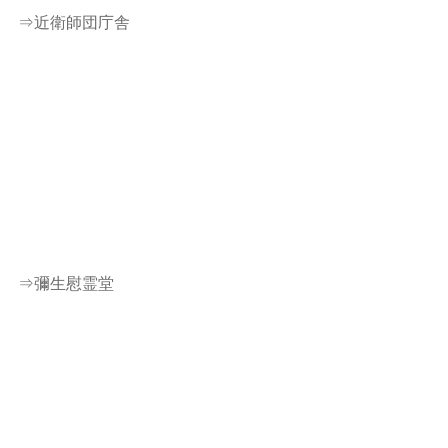
⇒近衛師団庁舎
⇒彌生慰霊堂