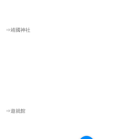
⇒靖國神社
⇒遊就館