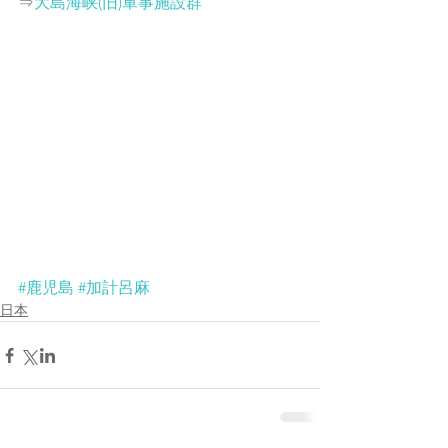
⇒
大島海峡(旧)軍事施設群
#鹿児島
#加計呂麻
日本