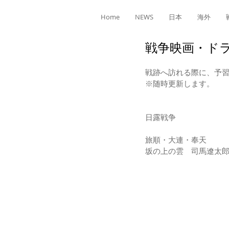
Home
NEWS
日本
海外
戦争映画・ド
戦跡へ訪れる際に、予
※随時更新します。
日露戦争
旅順・大連・奉天
坂の上の雲　司馬遼太