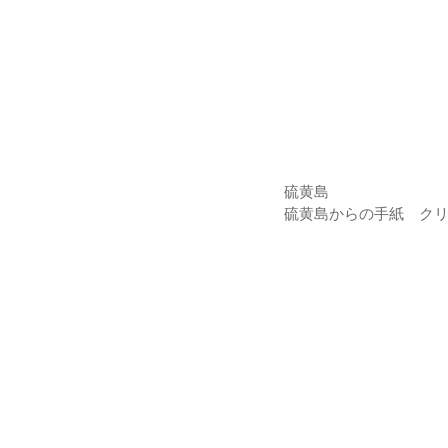
硫黄島
硫黄島からの手紙　ク