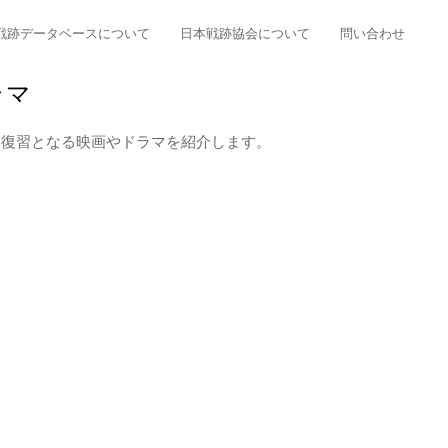
戦跡データベースについて
日本戦跡協会について
問い合わせ
ラマ
習復習となる映画やドラマを紹介します。
郎